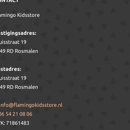
ONTACT
amingo Kidsstore
stigingsadres:
uisstraat 19
49 RD Rosmalen
stadres:
uisstraat 19
49 RD Rosmalen
info@flamingokidsstore.nl
06 54 21 08 06
K: 71861483