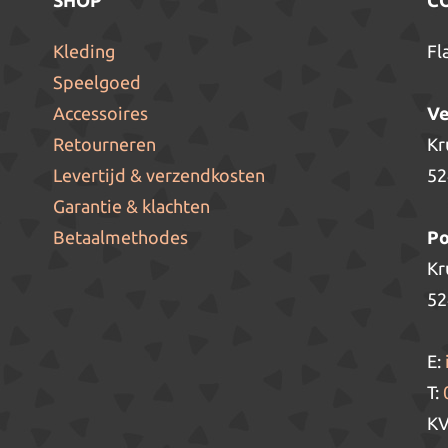
SHOP
C
Kleding
Fl
Speelgoed
Accessoires
Ve
Retourneren
Kr
Levertijd & verzendkosten
52
Garantie & klachten
Betaalmethodes
Po
Kr
52
E:
T:
KV