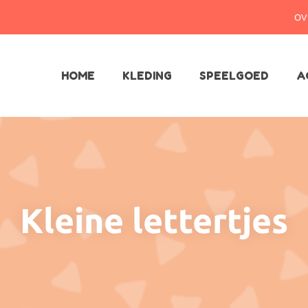
OV
HOME
KLEDING
SPEELGOED
A
Kleine lettertjes