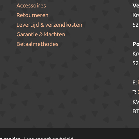
Accessoires
Ve
Retourneren
Kr
Levertijd & verzendkosten
52
Garantie & klachten
Betaalmethodes
Po
Kr
52
E:
T:
KV
BT