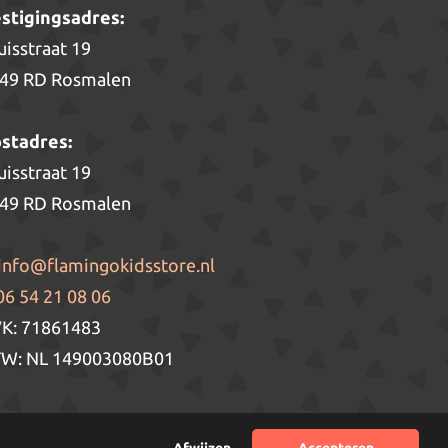
stigingsadres:
uisstraat 19
49 RD Rosmalen
stadres:
uisstraat 19
49 RD Rosmalen
info@flamingokidsstore.nl
06 54 21 08 06
K: 71861483
W: NL 149003080B01