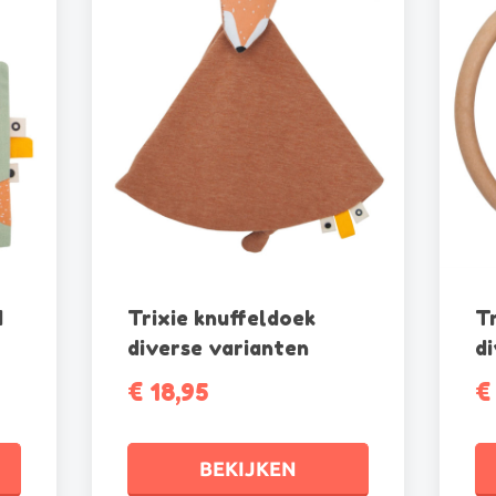
4
Trixie knuffeldoek
T
diverse varianten
d
€
18,95
€
BEKIJKEN