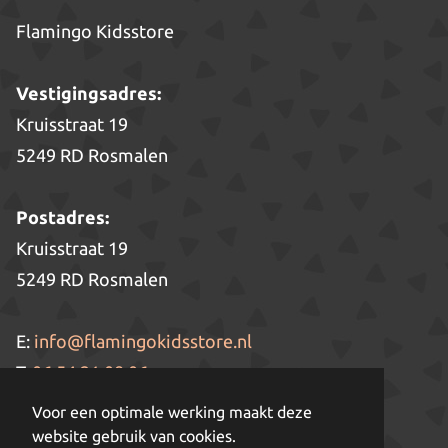
Flamingo Kidsstore
Vestigingsadres:
Kruisstraat 19
5249 RD Rosmalen
Postadres:
Kruisstraat 19
5249 RD Rosmalen
E:
info@flamingokidsstore.nl
T:
06 54 21 08 06
KVK: 71861483
Voor een optimale werking maakt deze
BTW: NL 149003080B01
website gebruik van cookies.