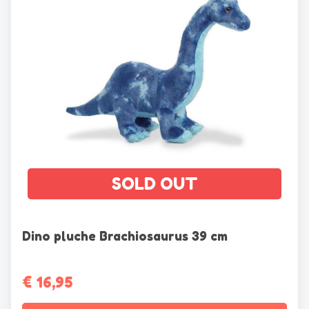
gekozen
worden
op
de
productpagina
SOLD OUT
Dino pluche Brachiosaurus 39 cm
€
16,95