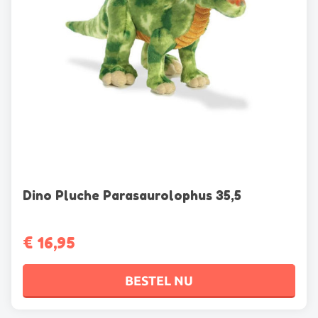
de
productpagina
Dino Pluche Parasaurolophus 35,5
€
16,95
BESTEL NU