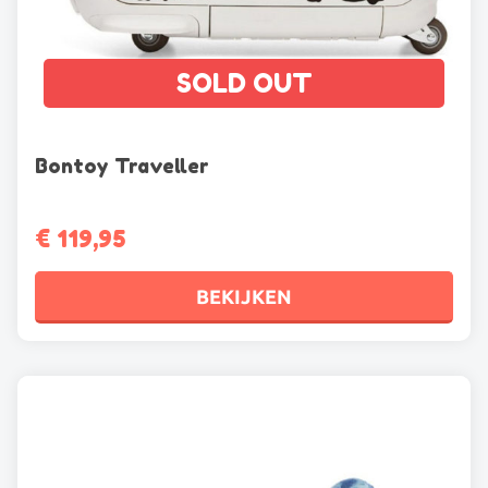
SOLD OUT
Bontoy Traveller
€
119,95
BEKIJKEN
Dit
product
heeft
meerdere
variaties.
Deze
optie
kan