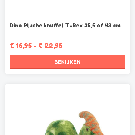
Dino Pluche knuffel T-Rex 35,5 of 43 cm
Prijsklasse:
€
16,95
-
€
22,95
€ 16,95
tot
BEKIJKEN
€ 22,95
Dit
product
heeft
meerdere
variaties.
Deze
optie
kan
gekozen
worden
op