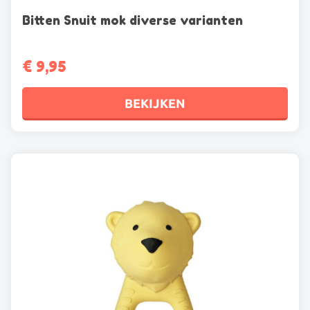
Bitten Snuit mok diverse varianten
€
9,95
BEKIJKEN
Dit
product
heeft
meerdere
variaties.
Deze
optie
kan
gekozen
worden
op
de
productpagina