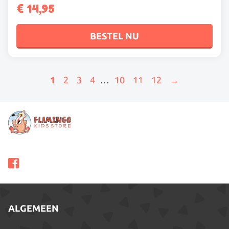
€
14,95
BESTEL NU
1
2
3
4
…
10
11
12
→
ALGEMEEN