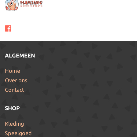
ALGEMEEN
Home
Over ons
Contact
SHOP
Kleding
Speelgoed