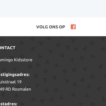
VOLG ONS OP
ONTACT
amingo Kidsstore
stigingsadres:
uisstraat 19
49 RD Rosmalen
stadres: