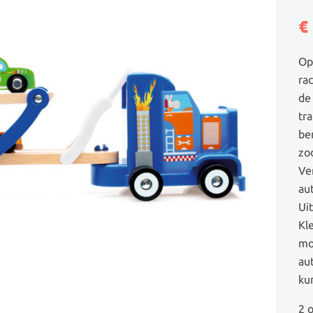
€
Op
ra
de 
tr
be
zo
Ve
aut
Uit
Kl
mo
au
kun
2 