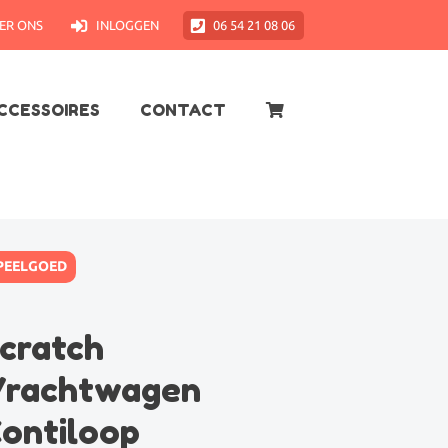
ER ONS
INLOGGEN
06 54 21 08 06
CCESSOIRES
CONTACT
PEELGOED
cratch
rachtwagen
ontiloop