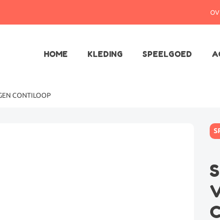
OV
HOME
KLEDING
SPEELGOED
A
GEN CONTILOOP
S
S
V
C