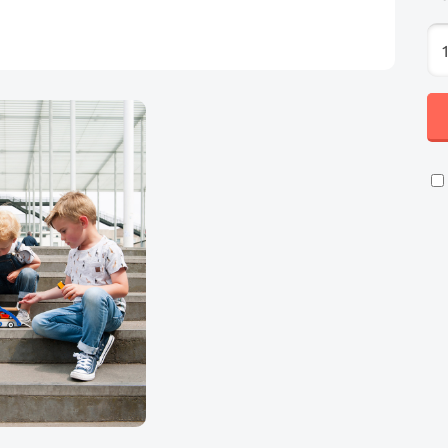
SC
V
CO
AA