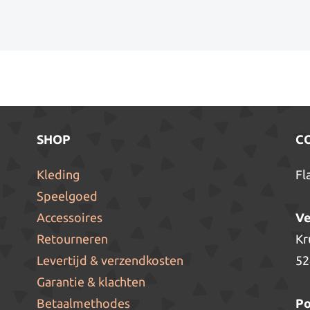
SHOP
C
Kleding
Fl
Speelgoed
Accessoires
Ve
Retourneren
Kr
Levertijd & verzendkosten
52
Garantie & klachten
Betaalmethodes
Po